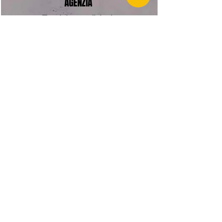
AGENZIA
Termini e condizioni
Assicurazioni
Privacy policy
Cookie policy
Newsletter
CONTATTI
info@tattootravel.it
+39.3514618269
TATTOO TRAVEL
di Povolo Simone
REA: VI - 413539
P.IVA:
04563490244
SCIA: PVLSMN82B20F964M-11022025-1039
Prot.
0087209
del 12/02/2025