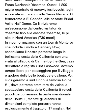
della Valle di Joaquín fino ad arrivare al
Parco Nazionale Yosemite. Questi 1.200
miglia quadrate di meravigliosi boschi, laghi
e cascate si trovano nella Sierra Nevada. Ci
fermeremo a El Capitán, alle cascate Bridal-
Veil e Half Dome. Da lì inizieremo
un'escursione dal centro visitatori di
Yosemite fino alle cascate Yosemite, le più
alte in Nord America (730 metri).
In inverno: iniziamo con un tour di Monterey
che include il molo e Cannery Row;
continuiamo il nostro percorso lungo la
bellissima costa della California con una
visita al villaggio di Carmel-by-the-Sea, casa
dell'attore e regista Clint Eastwood. Avremo
tempo libero per passeggiare per il villaggio
e godere delle belle boutique e gallerie. Poi,
ci dirigeremo a sud lungo la famosa Route
#1, dove potremo ammirare da vicino la
spettacolare costa della California (i veicoli
piccoli percorreranno la parte meridionale
della Route 1, mentre gli autobus di
dimensioni complete percorreranno
esclusivamente il tragitto di 17 miglia). Nel