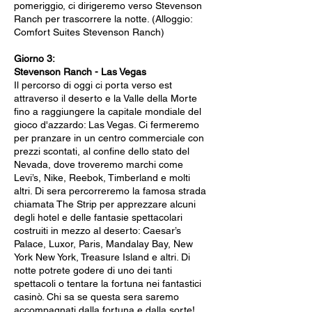
pomeriggio, ci dirigeremo verso Stevenson
Ranch per trascorrere la notte. (Alloggio:
Comfort Suites Stevenson Ranch)
Giorno 3:
Stevenson Ranch - Las Vegas
Il percorso di oggi ci porta verso est
attraverso il deserto e la Valle della Morte
fino a raggiungere la capitale mondiale del
gioco d'azzardo: Las Vegas. Ci fermeremo
per pranzare in un centro commerciale con
prezzi scontati, al confine dello stato del
Nevada, dove troveremo marchi come
Levi’s, Nike, Reebok, Timberland e molti
altri. Di sera percorreremo la famosa strada
chiamata The Strip per apprezzare alcuni
degli hotel e delle fantasie spettacolari
costruiti in mezzo al deserto: Caesar’s
Palace, Luxor, Paris, Mandalay Bay, New
York New York, Treasure Island e altri. Di
notte potrete godere di uno dei tanti
spettacoli o tentare la fortuna nei fantastici
casinò. Chi sa se questa sera saremo
accompagnati dalla fortuna e dalla sorte!