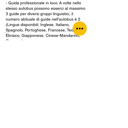
- Guida professionale in loco. A volte nello
stesso autobus possono esserci al massimo
3 guide per diversi gruppi linguistici, il
numero abituale di guide nell'autobus è 2
(Lingue disponibili: Inglese, Italiano,
Spagnolo, Portoghese, Francese, Tedesco,
Ebraico, Giapponese, Cinese-Mandarino,
Coreano)
- 6 notti in hotel con tasse incluse e
colazione continentale
- Autobus o minibus con aria condizionata e
guida professionale
- Crociera nella baia di San Francisco
- Ingresso al Parco Yosemite
- Escursione a Santa Barbara, Carmel, San
Francisco, Las Vegas Strip
- Ingresso a Monument Valley, Horseshoe
Bend, Antelope Canyon, Valle del Fuoco
- Escursione in Jeep nella Monument Valley
e pranzo. In inverno il tour si svolge in un
veicolo chiuso a causa del freddo
La quota non include
- Voli