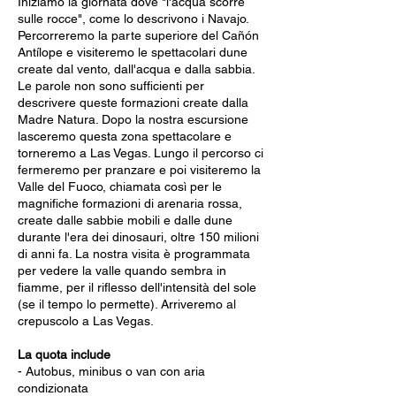
Iniziamo la giornata dove "l'acqua scorre
sulle rocce", come lo descrivono i Navajo.
Percorreremo la parte superiore del Cañón
Antílope e visiteremo le spettacolari dune
create dal vento, dall'acqua e dalla sabbia.
Le parole non sono sufficienti per
descrivere queste formazioni create dalla
Madre Natura. Dopo la nostra escursione
lasceremo questa zona spettacolare e
torneremo a Las Vegas. Lungo il percorso ci
fermeremo per pranzare e poi visiteremo la
Valle del Fuoco, chiamata così per le
magnifiche formazioni di arenaria rossa,
create dalle sabbie mobili e dalle dune
durante l'era dei dinosauri, oltre 150 milioni
di anni fa. La nostra visita è programmata
per vedere la valle quando sembra in
fiamme, per il riflesso dell'intensità del sole
(se il tempo lo permette). Arriveremo al
crepuscolo a Las Vegas.
La quota include
- Autobus, minibus o van con aria
condizionata