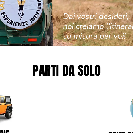
Dai vostri desideri,
noi creiamo l'itinera
su misura per voi!
PARTI DA SOLO