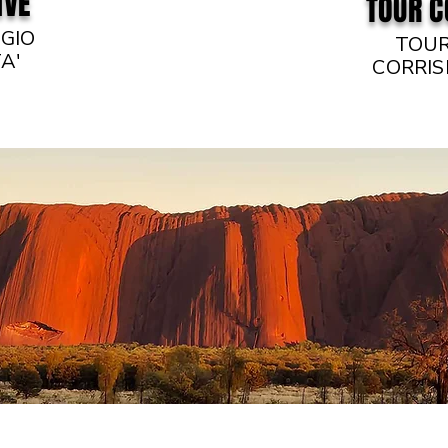
IVE
TOUR C
GGIO
TOUR
A'
CORRIS