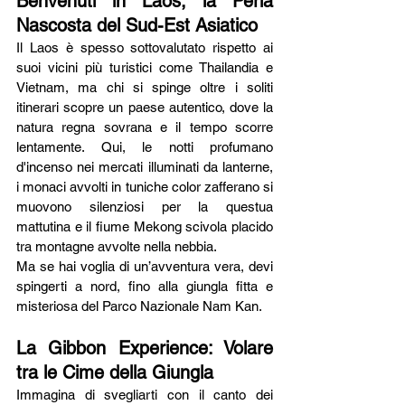
Benvenuti in Laos, la Perla 
Nascosta del Sud-Est Asiatico
Il Laos è spesso sottovalutato rispetto ai 
suoi vicini più turistici come Thailandia e 
Vietnam, ma chi si spinge oltre i soliti 
itinerari scopre un paese autentico, dove la 
natura regna sovrana e il tempo scorre 
lentamente. Qui, le notti profumano 
d'incenso nei mercati illuminati da lanterne, 
i monaci avvolti in tuniche color zafferano si 
muovono silenziosi per la questua 
mattutina e il fiume Mekong scivola placido 
tra montagne avvolte nella nebbia.
Ma se hai voglia di un’avventura vera, devi 
spingerti a nord, fino alla giungla fitta e 
misteriosa del Parco Nazionale Nam Kan.
La Gibbon Experience: Volare 
tra le Cime della Giungla
Immagina di svegliarti con il canto dei 