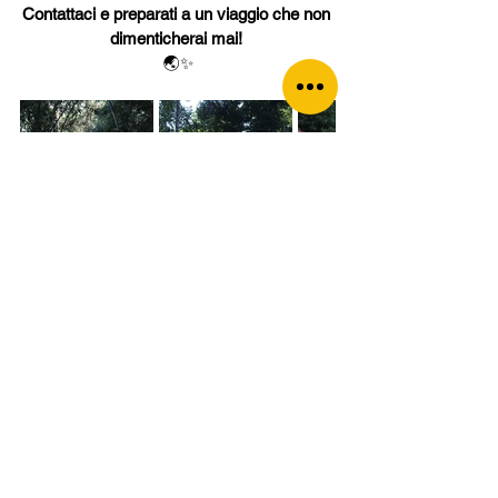
Contattaci e preparati a un viaggio che non 
dimenticherai mai!
🌏✨
Consigli di viaggio
Avventura
Animali selvaggi
Esperienze uniche
natura
zip line
Templi e Cultura