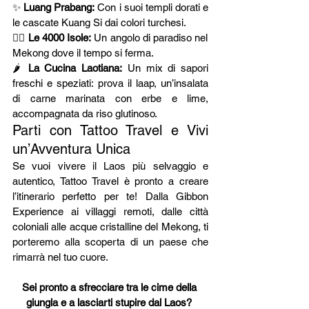
✨ 
Luang Prabang:
 Con i suoi templi dorati e 
le cascate Kuang Si dai colori turchesi.
🚣‍♂️ 
Le 4000 Isole:
 Un angolo di paradiso nel 
Mekong dove il tempo si ferma.
🌶 
La Cucina Laotiana:
 Un mix di sapori 
freschi e speziati: prova il laap, un’insalata 
di carne marinata con erbe e lime, 
accompagnata da riso glutinoso.
Parti con Tattoo Travel e Vivi 
un’Avventura Unica
Se vuoi vivere il Laos più selvaggio e 
autentico, Tattoo Travel è pronto a creare 
l’itinerario perfetto per te! Dalla Gibbon 
Experience ai villaggi remoti, dalle città 
coloniali alle acque cristalline del Mekong, ti 
porteremo alla scoperta di un paese che 
rimarrà nel tuo cuore.
Sei pronto a sfrecciare tra le cime della 
giungla e a lasciarti stupire dal Laos? 