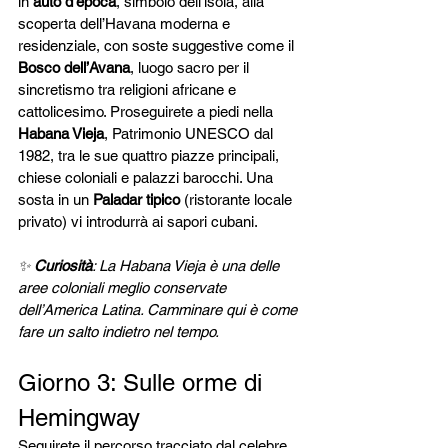
in 
auto d’epoca
, simbolo dell’isola, alla 
scoperta dell’Havana moderna e 
residenziale, con soste suggestive come il 
Bosco dell’Avana
, luogo sacro per il 
sincretismo tra religioni africane e 
cattolicesimo. Proseguirete a piedi nella 
Habana Vieja
, Patrimonio UNESCO dal 
1982, tra le sue quattro piazze principali, 
chiese coloniali e palazzi barocchi. Una 
sosta in un 
Paladar tipico
 (ristorante locale 
privato) vi introdurrà ai sapori cubani.
✨ 
Curiosità
: La Habana Vieja è una delle 
aree coloniali meglio conservate 
dell’America Latina. Camminare qui è come 
fare un salto indietro nel tempo.
Giorno 3: Sulle orme di 
Hemingway
Seguirete il percorso tracciato dal celebre 