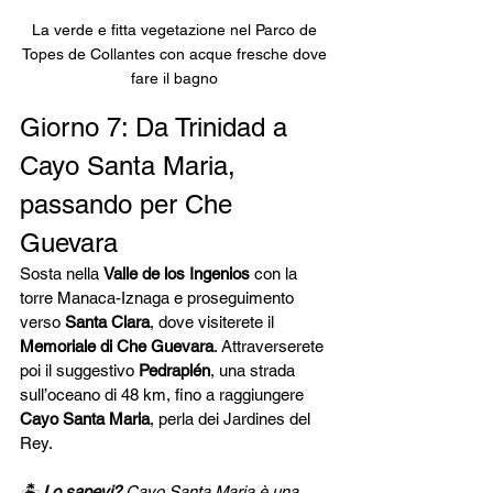
La verde e fitta vegetazione nel Parco de 
Topes de Collantes con acque fresche dove 
fare il bagno 
Giorno 7: Da Trinidad a 
Cayo Santa Maria, 
passando per Che 
Guevara
Sosta nella 
Valle de los Ingenios
 con la 
torre Manaca-Iznaga e proseguimento 
verso 
Santa Clara
, dove visiterete il 
Memoriale di Che Guevara
. Attraverserete 
poi il suggestivo 
Pedraplén
, una strada 
sull’oceano di 48 km, fino a raggiungere 
Cayo Santa Maria
, perla dei Jardines del 
Rey.
🏝 
Lo sapevi?
 Cayo Santa Maria è una 