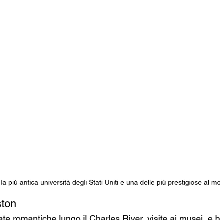
la più antica università degli Stati Uniti e una delle più prestigiose al 
ston 
e romantiche lungo il Charles River, visite ai musei, e b