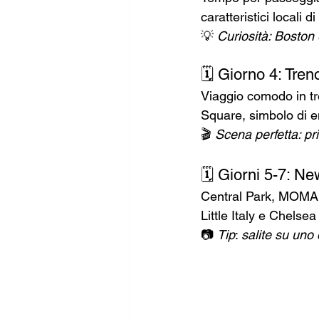
caratteristici locali d
💡 
Curiosità: Boston 
🗓️ Giorno 4: Tr
Viaggio comodo in tr
Square, simbolo di en
🎬 
Scena perfetta: pr
🗓️ Giorni 5-7: Ne
Central Park, MOMA, 
Little Italy e Chelse
📷 
Tip
: 
salite su uno 