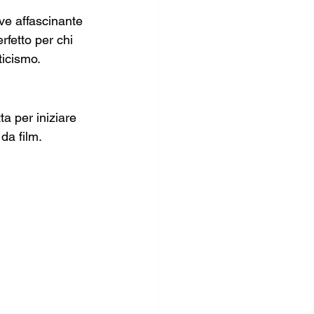
ive affascinante 
rfetto per chi 
ticismo.
a per iniziare 
da film.