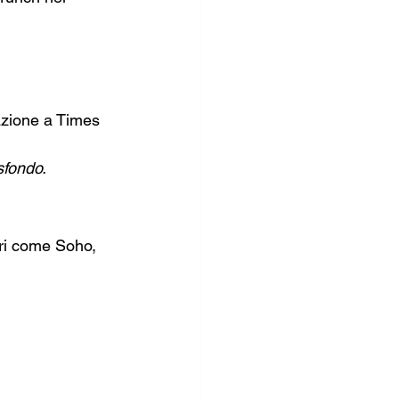
azione a Times 
sfondo.
ri come Soho, 