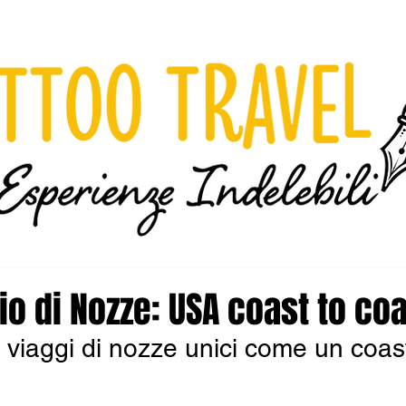
io di Nozze: USA coast to co
, viaggi di nozze unici come un coas