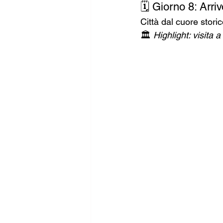
🗓️ Giorno 8: Arri
Città dal cuore stori
🏛️ 
Highlight: visita a