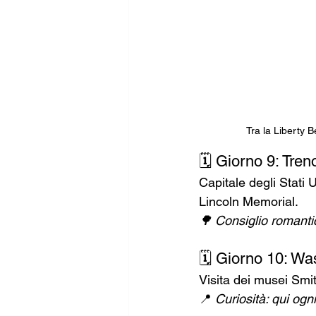
Tra la Liberty B
🗓️ Giorno 9: Tre
Capitale degli Stati
Lincoln Memorial.
🌳 Consiglio romantic
🗓️ Giorno 10: Wa
Visita dei musei Smi
📍 
Curiosità: qui ogn