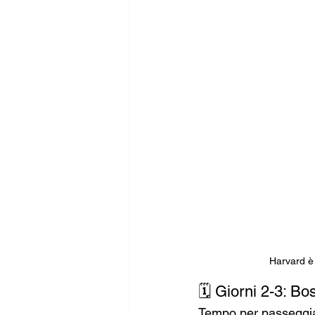
Harvard è 
🗓️ Giorni 2-3: Bo
Tempo per passeggiat