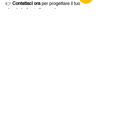
👉 
Contattaci ora
 per progettare il tuo 
viaggio in Australia su misura
.
CREA IL TUO VIAGGIO
AGENZIA
Termini e condizioni
Assicurazioni
Privacy policy