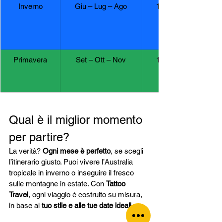
Inverno
Giu – Lug – Ago
11° – 30°C
Primavera
Set – Ott – Nov
17° – 35°C
Qual è il miglior momento 
per partire?
La verità? 
Ogni mese è perfetto
, se scegli 
l’itinerario giusto. Puoi vivere l’Australia 
tropicale in inverno o inseguire il fresco 
sulle montagne in estate. Con 
Tattoo 
Travel
, ogni viaggio è costruito su misura, 
in base al 
tuo stile e alle tue date ideali
.