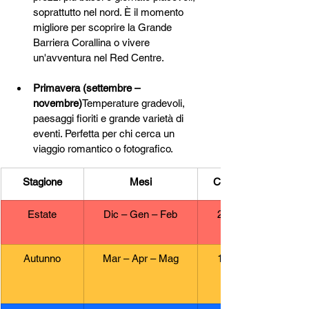
soprattutto nel nord. È il momento 
migliore per scoprire la Grande 
Barriera Corallina o vivere 
un'avventura nel Red Centre.
Primavera (settembre – 
novembre)
Temperature gradevoli, 
paesaggi fioriti e grande varietà di 
eventi. Perfetta per chi cerca un 
viaggio romantico o fotografico.
Stagione
Mesi
Clima medio
Estate
Dic – Gen – Feb
20° – 37°C
Autunno
Mar – Apr – Mag
17° – 35°C