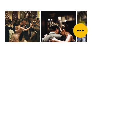
Consigli di viaggio
Life style
Eventi unici
Musica
Sud America
Buenos Aires
Cultura