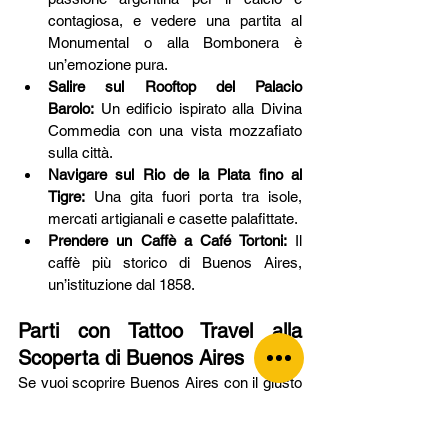
contagiosa, e vedere una partita al 
Monumental o alla Bombonera è 
un’emozione pura.
Salire sul Rooftop del Palacio 
Barolo:
 Un edificio ispirato alla Divina 
Commedia con una vista mozzafiato 
sulla città.
Navigare sul Rio de la Plata fino al 
Tigre:
 Una gita fuori porta tra isole, 
mercati artigianali e casette palafittate.
Prendere un Caffè a Café Tortoni:
 Il 
caffè più storico di Buenos Aires, 
un’istituzione dal 1858.
Parti con Tattoo Travel alla 
Scoperta di Buenos Aires
Se vuoi scoprire Buenos Aires con il giusto 
mix di cultura, divertimento e autenticità, 
Tattoo Travel ha il viaggio perfetto per te! 