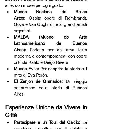
arte, con musei per ogni gusto:
Museo Nacional de Bellas 
Artes:
 Ospita opere di Rembrandt, 
Goya e Van Gogh, oltre ai grandi artisti 
argentini.
MALBA (Museo de Arte 
Latinoamericano de Buenos 
Aires):
 Perfetto per chi ama l’arte 
moderna e contemporanea, con opere 
di Frida Kahlo e Diego Rivera.
Museo Evita:
 Per scoprire la storia e il 
mito di Eva Perón.
El Zanjon de Granados:
 Un viaggio 
sotterraneo nella storia di Buenos 
Aires.
Esperienze Uniche da Vivere in 
Città
Partecipare a un Tour del Calcio:
 La 
passione argentina per il calcio è 