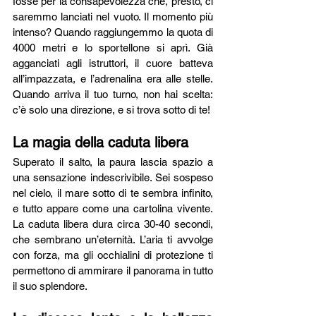
fosse per la consapevolezza che, presto, ci 
saremmo lanciati nel vuoto. Il momento più 
intenso? Quando raggiungemmo la quota di 
4000 metri e lo sportellone si aprì. Già 
agganciati agli istruttori, il cuore batteva 
all’impazzata, e l’adrenalina era alle stelle. 
Quando arriva il tuo turno, non hai scelta: 
c’è solo una direzione, e si trova sotto di te!
La magia della caduta libera
Superato il salto, la paura lascia spazio a 
una sensazione indescrivibile. Sei sospeso 
nel cielo, il mare sotto di te sembra infinito, 
e tutto appare come una cartolina vivente. 
La caduta libera dura circa 30-40 secondi, 
che sembrano un’eternità. L’aria ti avvolge 
con forza, ma gli occhialini di protezione ti 
permettono di ammirare il panorama in tutto 
il suo splendore.