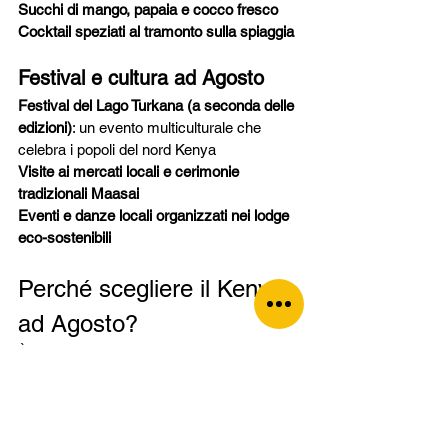
Succhi di mango, papaia e cocco fresco
Cocktail speziati al tramonto sulla spiaggia
Festival e cultura ad Agosto
Festival del Lago Turkana (a seconda delle 
edizioni)
: un evento multiculturale che 
celebra i popoli del nord Kenya
Visite ai mercati locali e cerimonie 
tradizionali Maasai
Eventi e danze locali organizzati nei lodge 
eco-sostenibili
Perché scegliere il Kenya 
ad Agosto?
È il 
picco della stagione secca
, perfetta per 
avvistamenti incredibili
Si assiste alla 
Grande Migrazione
, uno 
degli spettacoli più emozionanti della natura
Si unisce 
l’avventura del safari
 al 
relax 