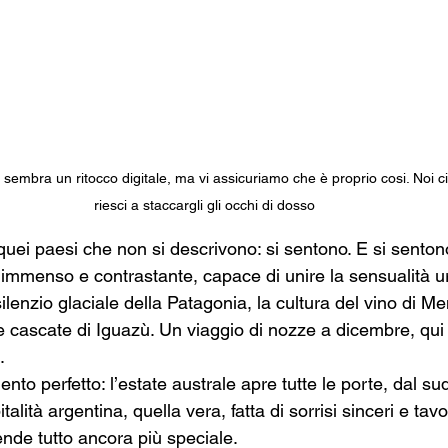
 sembra un ritocco digitale, ma vi assicuriamo che è proprio cosi. Noi ci
riesci a staccargli gli occhi di dosso
quei paesi che non si descrivono: si sentono. E si senton
 immenso e contrastante, capace di unire la sensualità u
ilenzio glaciale della Patagonia, la cultura del vino di 
le cascate di Iguazù. Un viaggio di nozze a dicembre, qui 
.
to perfetto: l’estate australe apre tutte le porte, dal su
pitalità argentina, quella vera, fatta di sorrisi sinceri e tav
ende tutto ancora più speciale.