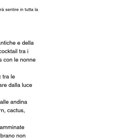
 sentire in tutta la 
antiche e della 
cktail tra i 
s con le nonne 
 tra le 
re dalla luce 
lle andina 
, cactus, 
 camminate 
embrano non 