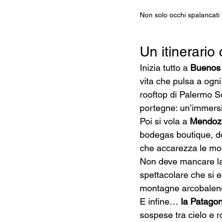
Non solo occhi spalancati 
Un itinerario
Inizia tutto a 
Buenos 
vita che pulsa a ogni
rooftop di Palermo S
portegne: un’immersio
Poi si vola a 
Mendoz
bodegas boutique, dor
che accarezza le mo
Non deve mancare l
spettacolare che si
montagne arcobaleno e
E infine… 
la Patagon
sospese tra cielo e r