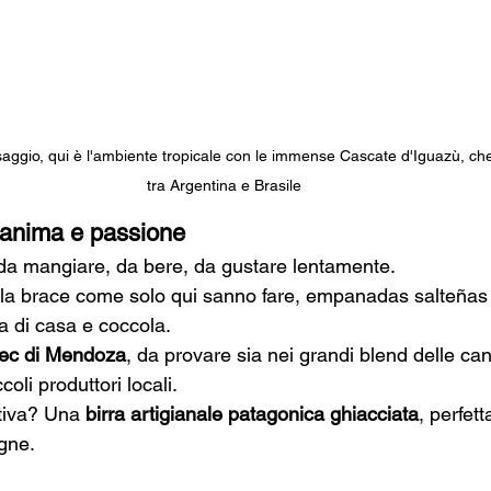
saggio, qui è l'ambiente tropicale con le immense Cascate d'Iguazù, che
tra Argentina e Brasile
 anima e passione
da mangiare, da bere, da gustare lentamente.
alla brace come solo qui sanno fare, empanadas salteñas
a di casa e coccola.
ec di Mendoza
, da provare sia nei grandi blend delle can
oli produttori locali.
tiva? Una 
birra artigianale patagonica ghiacciata
, perfet
agne.