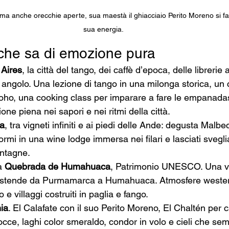
ma anche orecchie aperte, sua maestà il ghiacciaio Perito Moreno si farà
sua energia. 
 che sa di emozione pura
Aires
, la città del tango, dei caffè d’epoca, delle librerie 
 angolo. Una lezione di tango in una milonga storica, un co
oho, una cooking class per imparare a fare le empanada
ne piena nei sapori e nei ritmi della città.
a
, tra vigneti infiniti e ai piedi delle Ande: degusta Malbec
mi in una wine lodge immersa nei filari e lasciati sveglia
ntagne.
a 
Quebrada de Humahuaca
, Patrimonio UNESCO. Una va
 estende da Purmamarca a Humahuaca. Atmosfere western
 villaggi costruiti in paglia e fango.
ia
. El Calafate con il suo Perito Moreno, El Chaltén per
occe, laghi color smeraldo, condor in volo e cieli che s