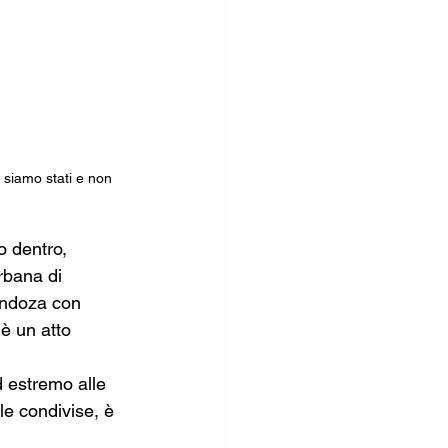
 siamo stati e non 
o dentro, 
rbana di 
Mendoza con 
è un atto 
d estremo alle 
ole condivise, è 