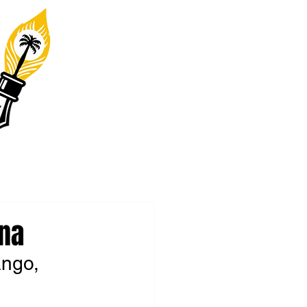
ina
ango, 