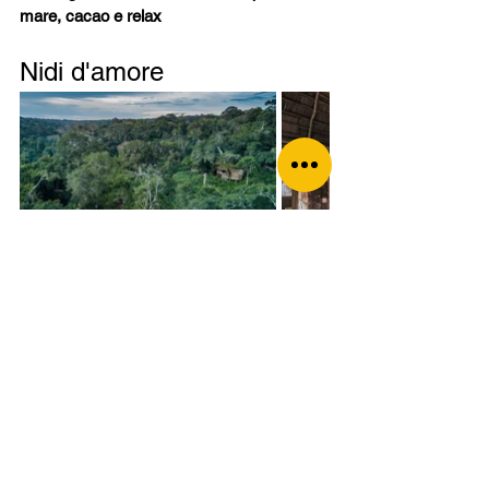
mare, cacao e relax
Nidi d'amore
Perché scegliere Tattoo 
Travel per questo viaggio 
unico?
Non troverai questo itinerario nelle agenzie 
convenzionali. 
Tattoo Travel
 disegna viaggi 
fuori dagli schemi
, autentici e su misura. 