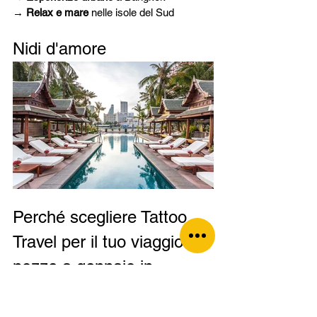
→ 
Relax e mare
 nelle isole del Sud
Nidi d'amore
Perché scegliere Tattoo 
Travel per il tuo viaggio di 
nozze a gennaio in 
Thailandia?
Perché non ci limitiamo a prenotare un volo 