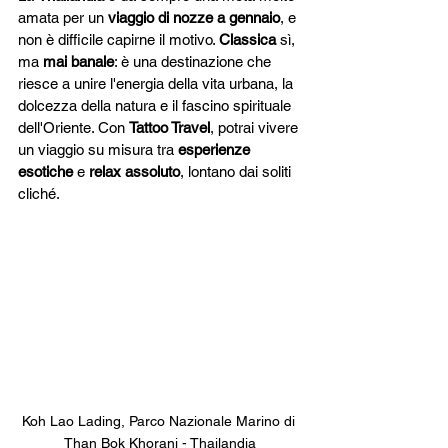
amata per un 
viaggio di nozze a gennaio
, e 
non è difficile capirne il motivo. 
Classica
 sì, 
ma 
mai banale
: è una destinazione che 
riesce a unire l'energia della vita urbana, la 
dolcezza della natura e il fascino spirituale 
dell'Oriente. Con 
Tattoo Travel
, potrai vivere 
un viaggio su misura tra 
esperienze 
esotiche
 e 
relax assoluto
, lontano dai soliti 
cliché.
Koh Lao Lading, Parco Nazionale Marino di 
Than Bok Khorani - Thailandia