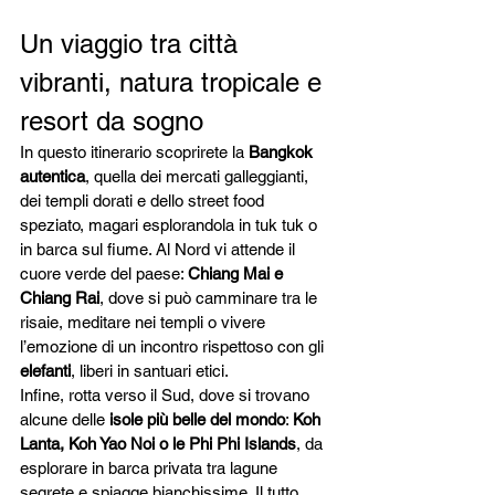
Un viaggio tra città 
vibranti, natura tropicale e 
resort da sogno
In questo itinerario scoprirete la 
Bangkok 
autentica
, quella dei mercati galleggianti, 
dei templi dorati e dello street food 
speziato, magari esplorandola in tuk tuk o 
in barca sul fiume. Al Nord vi attende il 
cuore verde del paese: 
Chiang Mai e 
Chiang Rai
, dove si può camminare tra le 
risaie, meditare nei templi o vivere 
l’emozione di un incontro rispettoso con gli 
elefanti
, liberi in santuari etici.
Infine, rotta verso il Sud, dove si trovano 
alcune delle 
isole più belle del mondo
: 
Koh 
Lanta, Koh Yao Noi o le Phi Phi Islands
, da 
esplorare in barca privata tra lagune 
segrete e spiagge bianchissime. Il tutto 