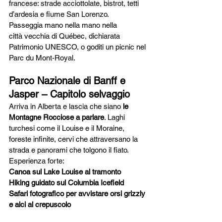
francese: strade acciottolate, bistrot, tetti 
d’ardesia e fiume San Lorenzo.
Passeggia mano nella mano nella 
città vecchia di Québec, dichiarata 
Patrimonio UNESCO, o goditi un picnic nel 
Parc du Mont-Royal.
Parco Nazionale di Banff e 
Jasper – Capitolo selvaggio
Arriva in Alberta e lascia che siano 
le 
Montagne Rocciose a parlare
. Laghi 
turchesi come il Louise e il Moraine, 
foreste infinite, cervi che attraversano la 
strada e panorami che tolgono il fiato.
Esperienza forte:
Canoa sul Lake Louise al tramonto
Hiking guidato sul Columbia Icefield
Safari fotografico per avvistare orsi grizzly 
e alci al crepuscolo