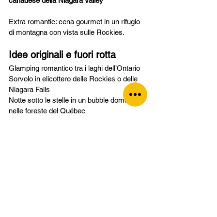
canadese della Niagara Valley
Extra romantic: cena gourmet in un rifugio 
di montagna con vista sulle Rockies.
Idee originali e fuori rotta
Glamping romantico tra i laghi dell’Ontario
Sorvolo in elicottero delle Rockies o delle 
Niagara Falls
Notte sotto le stelle in un bubble dome 
nelle foreste del Québec
Whale watching a Tadoussac o Tofino
Tour in bici nei vigneti della British Columbia
Nidi d'amore