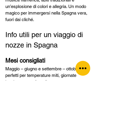
un’esplosione di colori e allegria. Un modo 
magico per immergersi nella Spagna vera, 
fuori dai cliché.
Info utili per un viaggio di 
nozze in Spagna
Mesi consigliati
Maggio – giugno e settembre – ottobre: 
perfetti per temperature miti, giornate 
lunghe e atmosfere rilassate.
Durata ideale
10-14 giorni. Ecco qualche combinazione 
Tattoo Travel:
Catalogna + Rioja + Paesi Baschi
Andalusia + Costa de la Luz + 
Cordoba