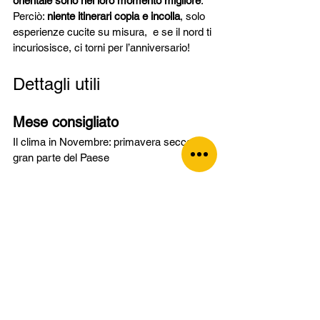
orientale sono nel loro momento migliore
.
Perciò: 
niente itinerari copia e incolla
, solo 
esperienze cucite su misura,  e se il nord ti 
incuriosisce, ci torni per l’anniversario!
Dettagli utili
Mese consigliato
Il clima in Novembre: primavera secca in 
gran parte del Paese
Durata consigliata 
15–18+ giorni
Da Sydney al Red Centre, passando per le 
coste più belle d’Australia
Nidi d'amore