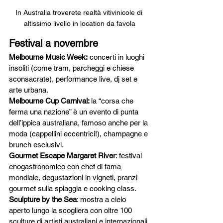
In Australia troverete realtà vitivinicole di 
altissimo livello in location da favola
Festival a novembre
Melbourne Music Week:
 concerti in luoghi 
insoliti (come tram, parcheggi e chiese 
sconsacrate), performance live, dj set e 
arte urbana.
Melbourne Cup Carnival: 
la “corsa che 
ferma una nazione” è un evento di punta 
dell’ippica australiana, famoso anche per la 
moda (cappellini eccentrici!), champagne e 
brunch esclusivi.
Gourmet Escape Margaret River
: festival 
enogastronomico con chef di fama 
mondiale, degustazioni in vigneti, pranzi 
gourmet sulla spiaggia e cooking class.
Sculpture by the Sea
: mostra a cielo 
aperto lungo la scogliera con oltre 100 
sculture di artisti australiani e internazionali.