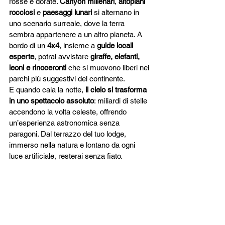
rosse e dorate. 
Canyon millenari
, 
altopiani 
rocciosi
 e 
paesaggi lunari
 si alternano in 
uno scenario surreale, dove la terra 
sembra appartenere a un altro pianeta. A 
bordo di un 
4x4
, insieme a 
guide locali 
esperte
, potrai avvistare 
giraffe, elefanti, 
leoni e rinoceronti
 che si muovono liberi nei 
parchi più suggestivi del continente.
E quando cala la notte, 
il cielo si trasforma 
in uno spettacolo assoluto
: miliardi di stelle 
accendono la volta celeste, offrendo 
un’esperienza astronomica senza 
paragoni. Dal terrazzo del tuo lodge, 
immerso nella natura e lontano da ogni 
luce artificiale, resterai senza fiato.