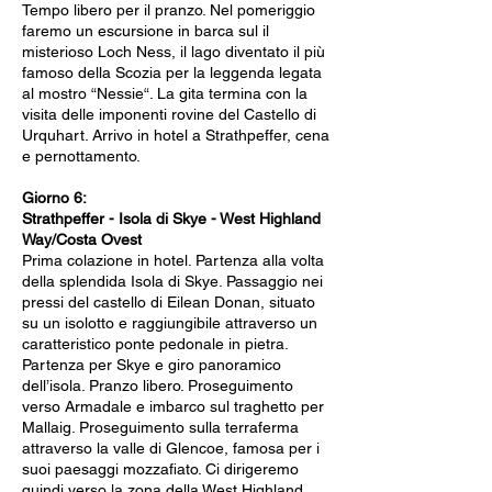
Tempo libero per il pranzo. Nel pomeriggio
faremo un escursione in barca sul il
misterioso Loch Ness, il lago diventato il più
famoso della Scozia per la leggenda legata
al mostro “Nessie“. La gita termina con la
visita delle imponenti rovine del Castello di
Urquhart. Arrivo in hotel a Strathpeffer, cena
e pernottamento.
Giorno 6:
Strathpeffer - Isola di Skye - West Highland
Way/Costa Ovest
Prima colazione in hotel. Partenza alla volta
della splendida Isola di Skye. Passaggio nei
pressi del castello di Eilean Donan, situato
su un isolotto e raggiungibile attraverso un
caratteristico ponte pedonale in pietra.
Partenza per Skye e giro panoramico
dell’isola. Pranzo libero. Proseguimento
verso Armadale e imbarco sul traghetto per
Mallaig. Proseguimento sulla terraferma
attraverso la valle di Glencoe, famosa per i
suoi paesaggi mozzafiato. Ci dirigeremo
quindi verso la zona della West Highland