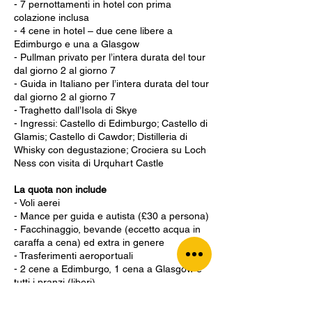
- 7 pernottamenti in hotel con prima
colazione inclusa
- 4 cene in hotel – due cene libere a
Edimburgo e una a Glasgow
- Pullman privato per l’intera durata del tour
dal giorno 2 al giorno 7
- Guida in Italiano per l’intera durata del tour
dal giorno 2 al giorno 7
- Traghetto dall’Isola di Skye
- Ingressi: Castello di Edimburgo; Castello di
Glamis; Castello di Cawdor; Distilleria di
Whisky con degustazione; Crociera su Loch
Ness con visita di Urquhart Castle
La quota non include
- Voli aerei
- Mance per guida e autista (£30 a persona)
- Facchinaggio, bevande (eccetto acqua in
caraffa a cena) ed extra in genere
- Trasferimenti aeroportuali
- 2 cene a Edimburgo, 1 cena a Glasgow e
tutti i pranzi (liberi)
- Assicurazioni
- Tutto ciò non specificamente indicato alla