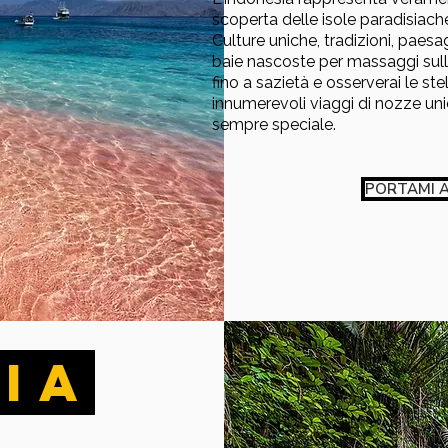
scoperta delle isole paradisiac
Culture uniche, tradizioni, paesa
baie nascoste per massaggi sulla
fino a sazietà e osserverai le st
innumerevoli viaggi di nozze un
sempre speciale.
PORTAMI A
IA