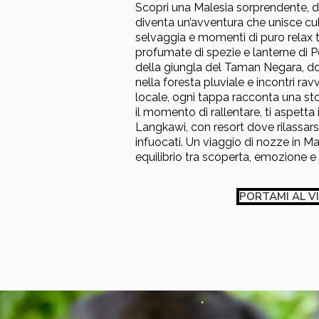
Scopri una Malesia sorprendente, d
diventa un’avventura che unisce cul
selvaggia e momenti di puro relax t
profumate di spezie e lanterne di 
della giungla del Taman Negara, do
nella foresta pluviale e incontri rav
locale, ogni tappa racconta una sto
il momento di rallentare, ti aspetta i
Langkawi, con resort dove rilassars
infuocati. Un viaggio di nozze in Ma
equilibrio tra scoperta, emozione e 
PORTAMI AL V