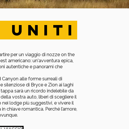
I UNITI
rtire per un viaggio di nozze on the
Ovest americano: un'avventura epica,
ni autentiche e panorami che
 Canyon alle forme surreali di
 silenziose di Bryce e Zion ai laghi
i tappa sarà un ricordo indelebile da
ella vostra auto, liberi di scegliere il
 nei lodge più suggestivi, e vivere il
 in chiave romantica. Perché l’amore,
 ovunque.