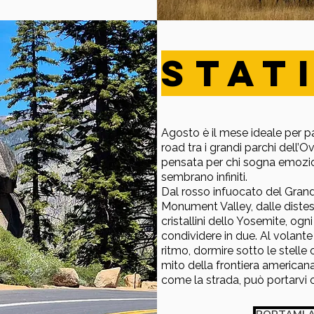
STAT
Agosto è il mese ideale per pa
road tra i grandi parchi dell’
pensata per chi sogna emozio
sembrano infiniti.
Dal rosso infuocato del Grand
Monument Valley, dalle distese
cristallini dello Yosemite, ogn
condividere in due. Al volante d
ritmo, dormire sotto le stelle o
mito della frontiera americana
come la strada, può portarvi