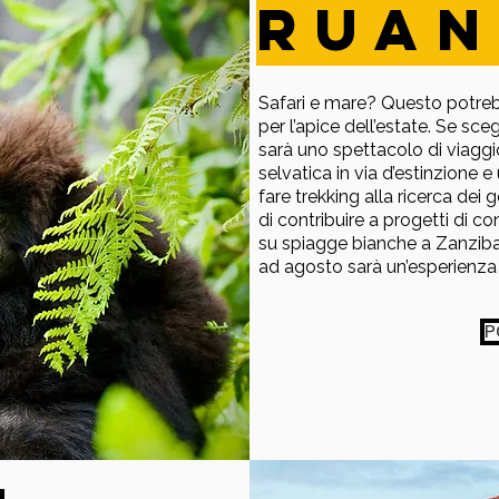
RuAN
Safari e mare? Questo potreb
per l’apice dell’estate. Se sce
sarà uno spettacolo di viaggi
selvatica in via d’estinzione 
fare trekking alla ricerca dei 
di contribuire a progetti di co
su spiagge bianche a Zanzibar
ad agosto sarà un’esperienza 
P